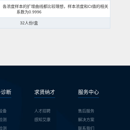
围内，各浓度样本的扩增曲线都比较理想，样本浓度和Ct值的相关
系数为0.9996
32人份/盒
子诊断
求贤纳才
服务中心
设备
人才招聘
售后服务
检测
感知艾康
解决方案
检测
联系我们