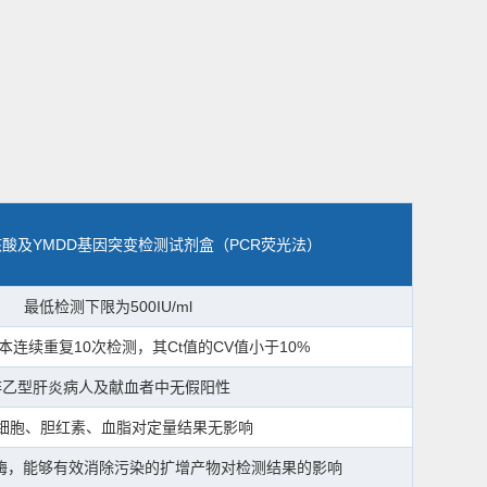
酸及YMDD基因突变检测试剂盒（PCR荧光法）
最低检测下限为500IU/ml
本连续重复10次检测，其Ct值的CV值小于10%
非乙型肝炎病人及献血者中无假阳性
细胞、胆红素、血脂对定量结果无影响
NG酶，能够有效消除污染的扩增产物对检测结果的影响