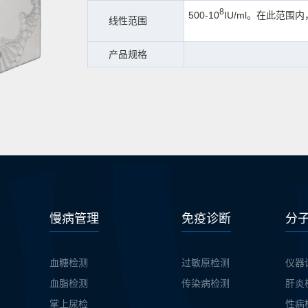
8
500-10
IU/ml。在此范
线性范围
产品规格
慢病管理
免疫诊断
分
血糖检测
过敏原检测
仪器
血脂检测
传染病检测
肝炎
掌上尿检
性病