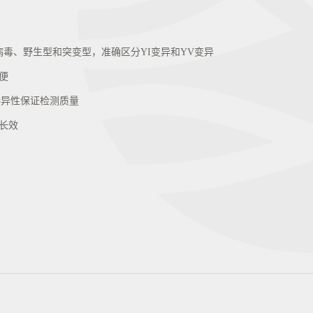
病毒、野生型和突变型，准确区分YI变异和YV变异
便
特异性保证检测质量
长效